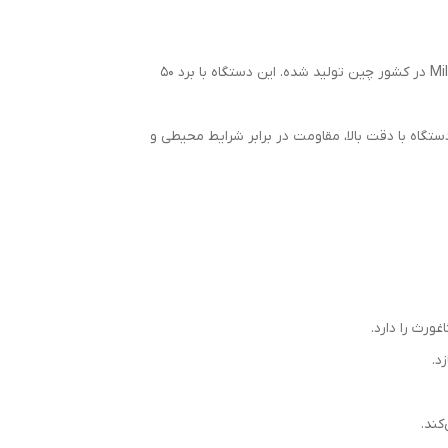
مایلسی Mileseey D5T برد 50 متر یکی از ابزارهای دقیق و پیشرفته برای اندازه‌گیری فاصله‌ها است که توسط شرکت Mileseey در کشور چین تولید شده. این دستگاه با برد 50
ند. این دستگاه با دقت بالا، مقاومت در برابر شرایط محیطی و
ورث را دارد.