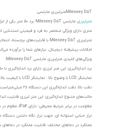
Mileseey D5Tمترلیزری مایلسی
مترلیزری
متری دارای ویژگی‌ منحصر به ‌فرد و قیمیتی استثنایی
مترلیزری Mileseey D5T با قابلیت‌ه
امکانات پیشرفته دیجیتال، نیازهای شما را برآورده می‌کن
ویژگی‌های کلیدی مترلیزری مایلسی Mileseey D5T:
برد اندازه‌گیری: این متر لیزری دارای برد اندازه‌گیری تا 50 متر است که برای پروژه‌های مختلف مناسب می‌ باشد.
نمایشگر LCD با وضوح بالا : نمایشگر LCD با کیفیت بالا و وضوح عالی است که خواندن را در شرایط نوری مختلف آسان می‌کند.
دقت بالا: دقت اندازه‌گیری این دستگاه ±2 میلی‌متراست که نتایج بسیار دقیقی را تضمین می‌کند.
حالت‌های متنوع اندازه‌گیری: این متر لیزری قابلیت اندا
مقاومت در برابر شرایط محیطی: دارای IP54، مقاوم در برابر گرد و غبار و آب که استفاده از آن را در شرایط مختلف محیطی ممکن می‌سازد.
تراز حبابی استوانه ای: جهت تراز نگاه داشتن دستگاه د
عملکرد در دماهای مختلف: قابلیت عملکرد در دماهای بین -10 تا +50 درجه سانتیگراد، که انعطاف‌ پذیری بالایی را برای کاربران فرا