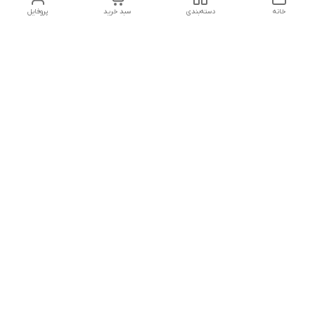
خانه
دسته‌بندی
سبد خرید
پروفایل
دسترسی سریع
کالیبراسیون و تعمیرات
تماس با ما
درباره ما
شماره تماس
09142133960