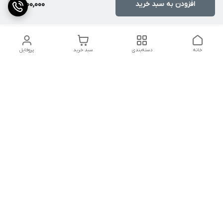
افزودن به سبد خرید
1,700,000
خانه
دسته‌بندی
سبد خرید
پروفایل
دسترسی سریع
کالیبراسیون و تعمیرات
تماس با ما
درباره ما
شماره تماس
09142133960