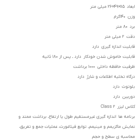
ابعاد 115×49×26 میلی متر
وزن 140گرم
برد 80 متر
دقت 2 میلی متر
قابلیت اندازه گیری دارد
قابلیت خاموش شدن خودکار دارد ـ پس از 180 ثانیه
ظرفیت حافظه داخلی 1000 برداشت
درگاه تخلیه اطلاعات و شارژ دارد
بلوتوث دارد
دوربین دارد
کلاس لیزر Class 2
برنامه ها اندازه گیری غیرمستقیم طول یا ارتفاع، برداشت ممتد و
نمایش ماکزیمم و مینیمم، توابع فیثاغورث، عملیات جمع و تفریق،
محاسبه ی سطح و حجم