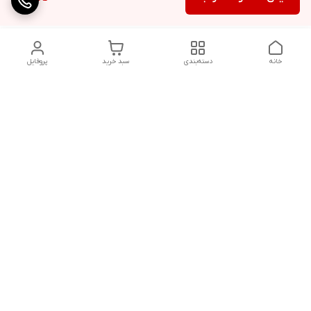
خانه
دسته‌بندی
سبد خرید
پروفایل
دسترسی سریع
کالیبراسیون و تعمیرات
تماس با ما
درباره ما
شماره تماس
09142133960