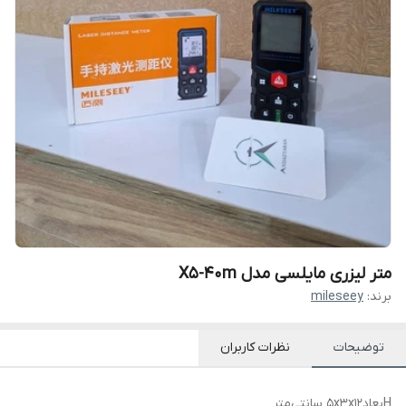
متر لیزری مایلسی مدل X5-40m
برند:
mileseey
توضیحات
نظرات کاربران
Hبعاد
۵x۳x۱۲ سانتی‌متر