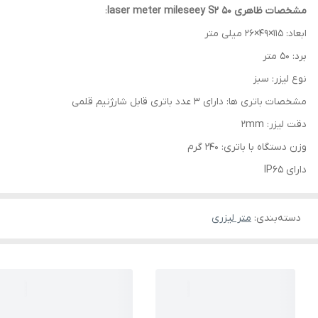
مشخصات ظاهری laser meter mileseey S2 50
:
ابعاد: 115×49×26 میلی متر
برد: 50 متر
نوع لیزر: سبز
مشخصات باتری ها: دارای 3 عدد باتری قابل شارژنیم قلمی
دقت لیزر: 2mm
وزن دستگاه با باتری: 240 گرم
دارای IP65
دسته‌بندی
:
متر لیزری