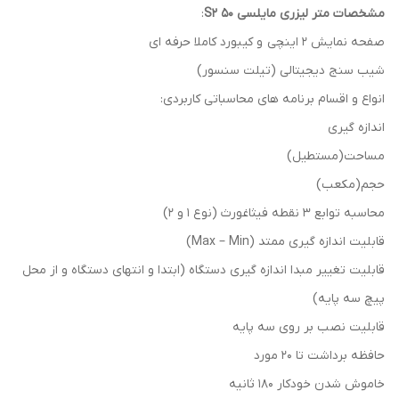
مشخصات متر لیزری مایلسی S2 50
:
صفحه نمایش ۲ اینچی و کیبورد کاملا حرفه ای
شیب سنج دیجیتالی (تیلت سنسور)
انواع و اقسام برنامه های محاسباتی کاربردی:
اندازه گیری
مساحت(مستطیل)
حجم(مکعب)
محاسبه توابع 3 نقطه فیثاغورث (نوع 1 و 2)
قابلیت اندازه گیری ممتد (Max – Min)
قابلیت تغییر مبدا اندازه گیری دستگاه (ابتدا و انتهای دستگاه و از محل
پیچ سه پایه)
قابلیت نصب بر روی سه پایه
حافظه برداشت تا 20 مورد
خاموش شدن خودکار 180 ثانیه