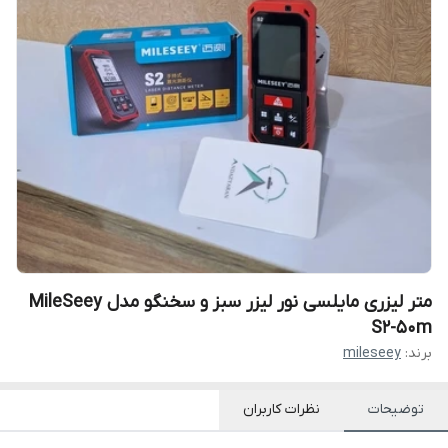
متر لیزری مایلسی نور لیزر سبز و سخنگو مدل MileSeey
S2-50m
برند:
mileseey
توضیحات
نظرات کاربران