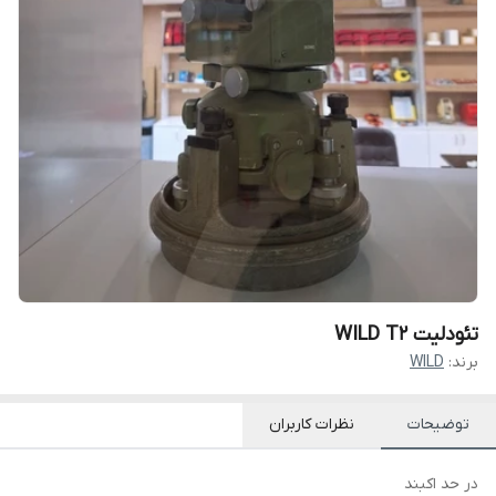
تئودلیت WILD T2
برند:
WILD
توضیحات
نظرات کاربران
در حد اکبند