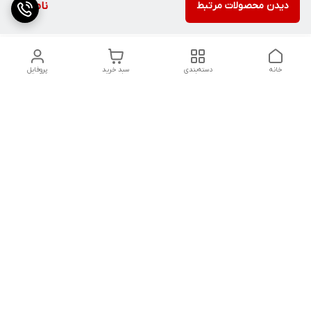
دیدن محصولات مرتبط
ناموجود
خانه
دسته‌بندی
سبد خرید
پروفایل
دسترسی سریع
کالیبراسیون و تعمیرات
تماس با ما
درباره ما
شماره تماس
09142133960