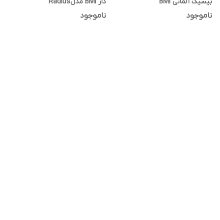
بیسیک آلمانی BMI
دار BMI مدلRadius
ناموجود
ناموجود