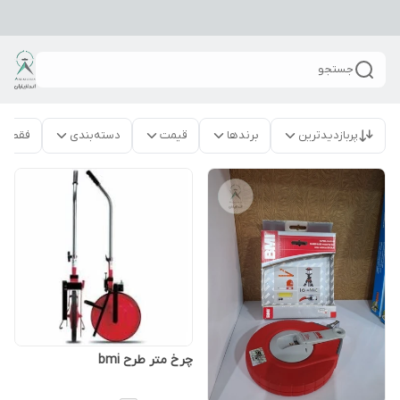
جستجو
پربازدیدترین
برندها
قیمت
دسته‌بندی
فقط م
چرخ متر طرح bmi