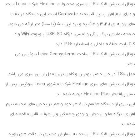
توتال استیشن لایکا TS10 از سری محصولات FlexLine شرکت Leica است
و دارای نرم افزار بسیار قدرتمند Captivate است. این دستگاه در دقت
های زاویه ای 1، 2، 3 و 5 ثانیه و برد لیزر 500 (یا 1000) متر ارائه می شود.
صفحه نمایش بزرگ رنگی و لمسی، درگاه USB، SD، بلوتوث، WiFi و 2
گیگابایت حافظه داخلی و استاندارد IP66 دارد.
توتال استیشن لایکا TS10 ساخت Leica Geosystems سوئیس می
باشد.
مدل TS10 در حال حاضر بهترین و کامل ترین مدل از این سری می باشد.
توتال استیشن های سری FlexLine شرکت مشهور Leica سوئیس پس از
نسل پرافتخار FlexLine Plus عرضه شده اند.
این سری از دستگاه ها هم در ظاهر خود و هم در بخش های مختلف نرم
افزاری، درگاه ها و … دچار بهبودی چشمگیر و پیشرفت قابل ملاحظه ای
شده اند.
توتال استیشن لایکا TS10 بسته به سفارش مشتری در دقت های زاویه