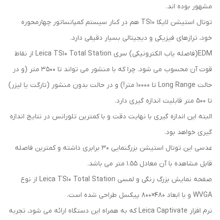
مشهور بوده اند.
توتال استیشن لایکا TS10 هم در کنار سیستم کمپانساتور چهارمحوره
خود، ترازهای فیزیکی و دیجیتالی بسیار دقیقی دارد.
EDM(فاصله یاب الکترونیکی) سری Leica TS10 Total Station از نقاط
قوت آن محسوب می شود. چرا که با منشور می تواند تا 3500 متر (و در
حالت Long Range تا 10000 متر!) و در حالت بدون منشور (تارگت یا لیزر)
تا 500 متر قابلیت اندازه گیری دارد.
البته این اندازه گیری با نهایت دقت و با کمترین تلورانس در نتایج اندازه
گیری خواهد بود.
عدسی این توتال استیشن بزرگنمایی 30 برابری داشته و کمترین فاصله
قابل مشاهده با آن معادل 1.55 متر می باشد.
صفحه نمایش بزرگ رنگی و لمسی Leica TS10 Total Station از نوع
WVGA و با ابعاد 480×800 پیکسل طراحی شده است.
نرم افزار Leica Captivate که به همراه این دستگاه ارائه می شود، تجربه