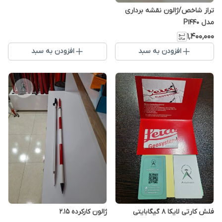
تراز شاخص/ژالون نقشه برداری
مدل P1440
۱٬۴۰۰٬۰۰۰
افزودن به سبد
افزودن به سبد
فلش کارتی لایکا 8 گیگابایتی
ژالون کارکرده 2.15