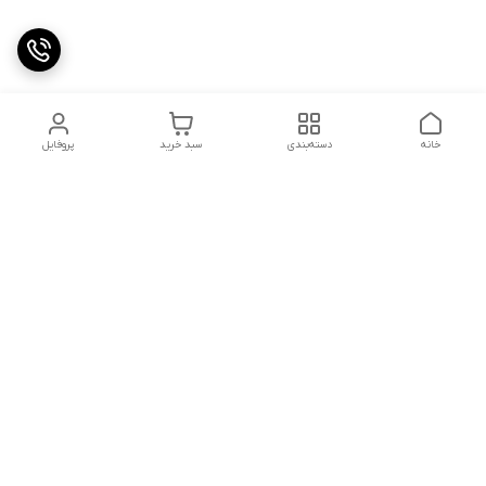
خانه
دسته‌بندی
سبد خرید
پروفایل
دسترسی سریع
کالیبراسیون و تعمیرات
تماس با ما
درباره ما
شماره تماس
09142133960