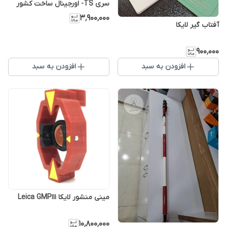
سری TS- اورجینال ساخت کشور
سوئیس
۳٬۹۰۰٬۰۰۰
آفتاب گیر لایکا
۹۰۰٬۰۰۰
افزودن به سبد
افزودن به سبد
مینی منشور لایکا Leica GMP111
۱۰٬۸۰۰٬۰۰۰