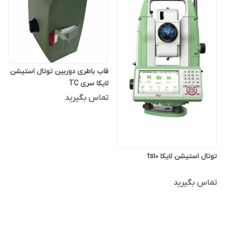
قاب باطری دوربین توتال استیشن
لایکا سری TC
تماس بگیرید
توتال استیشن لایکا ts10
تماس بگیرید