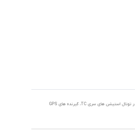
باتری لایکا Leica Battery GEB121 با ظرفیت 4200 میلی آمپر ساعت خود از نوع باتری های Ni-MH بوده و بسیار مناسب جهت استفاده در توتال استیشن های سری TC، گیرنده های GPS