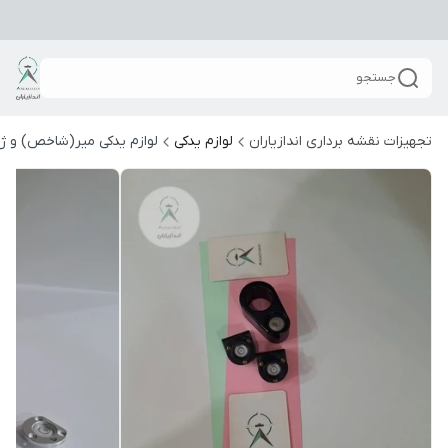
جستجو
تجهیزات نقشه برداری اندازیاران
لوازم یدکی
لوازم یدکی میر(شاخص) و ژا