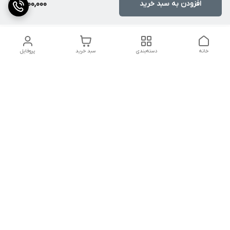
افزودن به سبد خرید
1,400,000
خانه
دسته‌بندی
سبد خرید
پروفایل
دسترسی سریع
کالیبراسیون و تعمیرات
تماس با ما
درباره ما
شماره تماس
09142133960