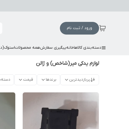
ورود / ثبت نام
دسته‌بندی کالاها
خانه
پیگیری سفارش
همه محصولات
استوک(د
لوازم یدکی میر(شاخص) و ژالن
پربازدیدترین
برندها
قیمت
دسته‌ب