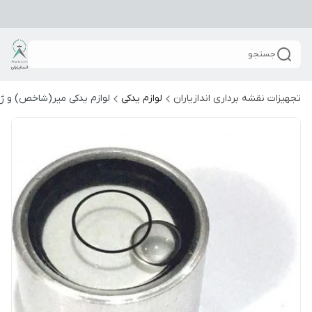
جستجو
تجهیزات نقشه برداری اندازیاران
لوازم یدکی
لوازم یدکی میر(شاخص) و ژا