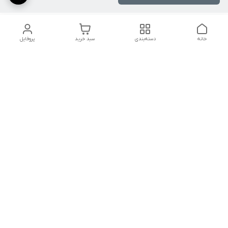
خانه
دسته‌بندی
سبد خرید
پروفایل
دسترسی سریع
کالیبراسیون و تعمیرات
تماس با ما
درباره ما
شماره تماس
09142133960