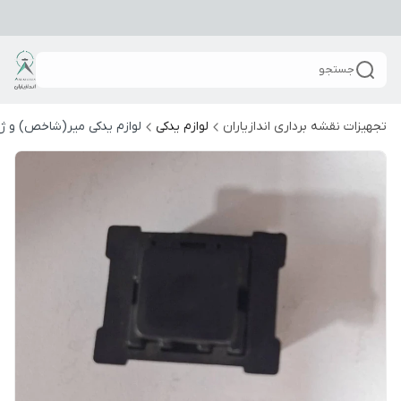
جستجو
تجهیزات نقشه برداری اندازیاران
لوازم یدکی
لوازم یدکی میر(شاخص) و ژا