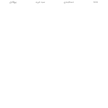
خانه
دسته‌بندی
سبد خرید
پروفایل
دسترسی سریع
کالیبراسیون و تعمیرات
تماس با ما
درباره ما
شماره تماس
09142133960