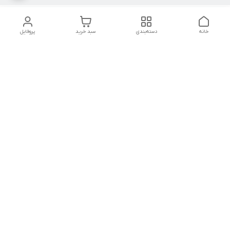
خانه
دسته‌بندی
سبد خرید
پروفایل
دسترسی سریع
کالیبراسیون و تعمیرات
تماس با ما
درباره ما
شماره تماس
09142133960