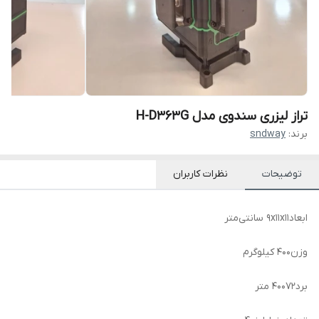
تراز لیزری سندوی مدل H-D363G
برند:
sndway
توضیحات
نظرات کاربران
ابعاد
۹x۱۱x۱۱ سانتی‌متر
وزن
۴۰۰ کیلوگرم
برد
۴۰۰۷۲ متر