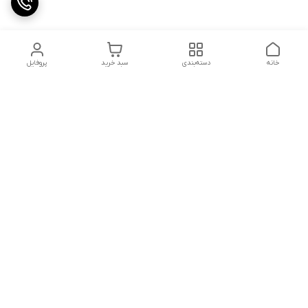
خانه
دسته‌بندی
سبد خرید
پروفایل
دسترسی سریع
کالیبراسیون و تعمیرات
تماس با ما
درباره ما
شماره تماس
09142133960